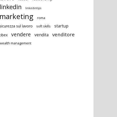
linkedin
linkedintips
marketing
roma
startup
sicurezza sul lavoro
soft skills
vendere
venditore
vendita
tibex
wealth management