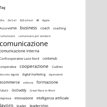
Tag
ai
2A-s
2A-S srl
626 school
Apple
business
coach
AssoretiPMI
coaching
comunicare
comunicare per vendere
comunicazione
comunicazione interna
contenuti
Confcooperative Lazio Nord
cooperazione
cooperativa
Cudriec
digital marketing
decreto dignità
dipendenti
formazione
ecommerce
editoria
GoDaddy
futuro
Great Place to Work
innovazione
intelligenza artificiale
impresa
lavoro
leadership
leader