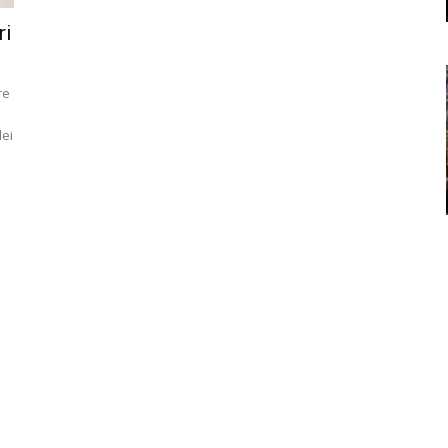
ri
re
dei