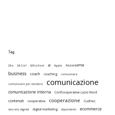
Tag
ai
AssoretiPMI
2A-s
2A-S srl
626 school
Apple
business
coach
coaching
comunicare
comunicazione
comunicare per vendere
comunicazione interna
Confcooperative Lazio Nord
cooperazione
contenuti
cooperativa
Cudriec
ecommerce
digital marketing
decreto dignità
dipendenti