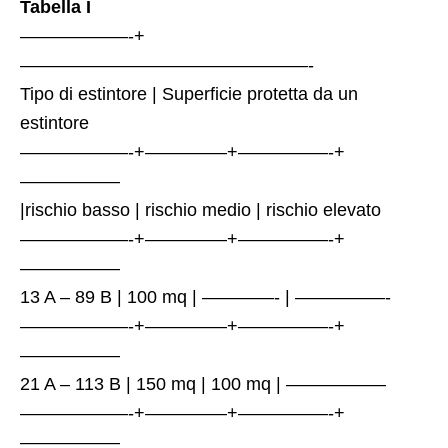
Tabella I
——————-+
————————————————-
Tipo di estintore | Superficie protetta da un
estintore
——————-+————–+—————-+
—————–
|rischio basso | rischio medio | rischio elevato
——————-+————–+—————-+
—————–
13 A – 89 B | 100 mq | ————- | —————-
——————-+————–+—————-+
—————–
21 A – 113 B | 150 mq | 100 mq | —————–
——————-+————–+—————-+
—————–